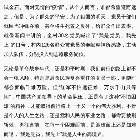
试金石。面对无情的“疫情”，从个人而言，谁都希望避而远
之，但是，为了群众的平安，为了祖国的明天，党员干部们
就应当冲锋在前，甚至将生死置之度外，给群众作出表率。
就像新闻中讲的，全村30名党员喊出了“我是党员，我先
上”的口号，村内126名群众被党员的奉献精神所感染，主动
加入队伍，分别投入到志愿服务岗位。
无论是革命战争年代，还是和平时期，我们前行的路上都不
会一帆风顺，特别是肩负民族复兴重任的党员干部，更随时
都会面临千难万险。但“红军不怕远征难，万水千山只等
闲”，中国共产党领导下的革命队伍，正是有了这种“不怕困
难”的精神，才能取得前行路上一个又一个的伟大胜利。不管
是个人的人生之路，还是党和人民的事业之路，都需要披荆
斩棘、勇往直前。在每一个困难面前，是迎难而上还是知难
而退，“我是党员，我先上”就是人生的高境界。