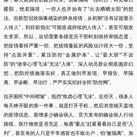
暖阳，恍若隔世，一些人也开始有了“出去晒晒太阳”的想
法。但新型冠状病毒感染的肺炎疫情，从初期“没有证据显示
人传人”，到目前指出“可能造成持续的人传人”，甚至可能发
生变异。所以，迫切需要各级党员干部时刻保持审慎态度，
把疫情看得严重一些、把疫情蔓延的风险估计得大一些，坚
持“点面并重”，紧压防控“金属护条”，让“耍大胆”“不设
防”的“侥幸心理飞沫”无法“入体”。深入动员群众彻底抛弃幻
想，把防控措施落实好，真正做到早发现、早报告、早隔
离、早诊断、早治疗，严严实实织好全民“防控网”。
拉开困民“中间褶皱”，抵挡“焦虑心理飞沫”。近些天，很多人
每天睁开眼的第一件事，就是打开手机，然后浏览铺天盖地
的疫情信息。新增多少确诊病人、官方发布的确诊病人行动
路线、医疗物资是否充足，每遇“重点”赶紧看看自己是否“入
列”，甚至有的人只是平常感冒也不敢出户，怕“被隔离”。加