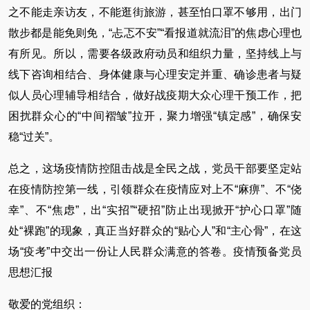
之不能走亲访友，不能逛街旅游，甚至怕口罩不够用，出门
散步都是能免则免，“忐忑不安”“看报道就流泪”的焦虑心理也
有所见。所以，需要各级政府动员和组织力量，坚持线上与
线下咨询相结合、身体健康与心理安定并重、确诊患者与疑
似人员心理辅导相结合，做好战疫期大众心理干预工作，把
困扰群众心的“中间褶皱”拉开，聚力增强“镇定感”，确保安
稳“过关”。
总之，这场疫情防控阻击战是全民之战，党员干部要坚定站
在疫情防控第一线，引领群众在疫情应对上不“麻痹”、不“侥
幸”、不“焦虑”，出“实招”“硬招”防止出现掀开“护心口罩”随
处“裸跑”的现象，真正当好群众的“贴心人”和“主心骨”，在这
场“疫考”中交出一份让人民群众满意的答卷。疫情预备党员
思想汇报
敬爱的党组织：