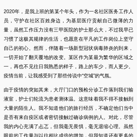
2020年，是我上班的第某个年头，作为一名社区医务工作人
员，守护在社区百姓身边，为基层医疗贡献自己微薄的力
量，虽然工作压力没有三甲医院的护士那么大，不过我早已
习惯了这极其规律的生活，也愿意在平凡的工作岗位上坚守
自己的初心。然而，伴随着一场新型冠状病毒肺炎的到来，
一切开始了翻天覆地的改变。某区作为某最为繁华的区域之
一，再也不见往日我熟悉的样子，路上的车少，而人更少。
疫情当前，让我感受到了那些传说中“空城”的气氛。
由于疫情的突如其来，大厅门口的预检分诊工作落到我们输
液室，护士们轮流为患者测体温。这意味着我不得不接触到
大量的陌生人。我不知道他们的旅行经历，不确定他们当中
是否有来自疫区或者密切接触过确诊病例的人。对此，尽管
我的内心充满了忐忑，但我毫无畏惧，毫无退缩心理。虽然
眼前的工作量与以往相比成倍的增加，但我知道还有更多的