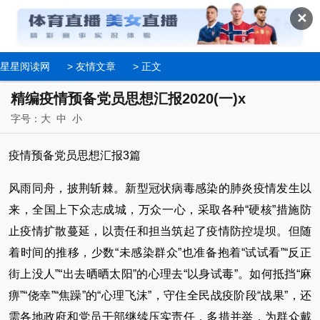
✕
星星阅读网
>
友情文章
> 正文
精编疫情预备党员思想汇报2020(一)x
字号：
大
中
小
疫情预备党员思想汇报3篇
风雨同舟，披荆斩棘。新型冠状病毒感染的肺炎疫情发生以
来，全国上下众志成城，万众一心，采取各种“硬核”措施防
止疫情扩散蔓延，以责任和担当筑起了疫情防控堤坝。但随
着时间的推移，少数“未感染群众”也准备抱着“试试看”“反正
街上没人”“出去晒晒太阳”的心理去“以身试毒”。如何抵挡“麻
痹”“侥幸”“焦躁”的“心理飞沫”，守住全民战疫阶段“战果”，还
需各地政府和党员干部继续压实责任，多措并举，为群众戴