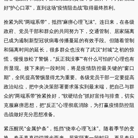
好“护心口罩”，直到这场“疫情阻击战”取得最终胜利。
拴紧为民“两端系带”，抵挡“麻痹心理飞沫”。连日来，在各级
政府、党员干部和群众的共同努力下，交通管制、居家隔离
已成为遏制新型冠状病毒传播蔓延的有效手段。但随着管制
和隔离时间的延长，很多群众也没有了武汉“封城”之初的惊
慌，慢慢放松了警惕，“反正我没事”“有什么可怕的”心理也有
所显现。接下来的一段时间，将是疫情防控最关键的“窗口
期”，全民提高警惕显得尤为重要。各级党员干部一定要提高
政治站位，把中央决策部署要求落实到最末端，把自己与群
众的“两端系带”拴紧拴好，“软硬结合”抓好宣传与排查，切实
克服麻痹思想，把“反正”心理彻底消除，为打赢疫情防控阻
击战做好充分思想准备。
紧压醒民“金属护条”，抵挡“侥幸心理飞沫”。随着季节的变
换，春天真真切切踱步而来。居家隔离一段时日，再见春日