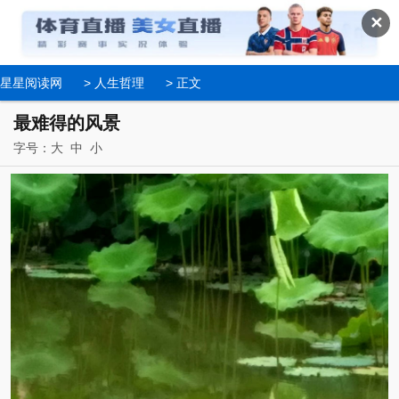
✕
星星阅读网
>
人生哲理
> 正文
最难得的风景
字号：
大
中
小