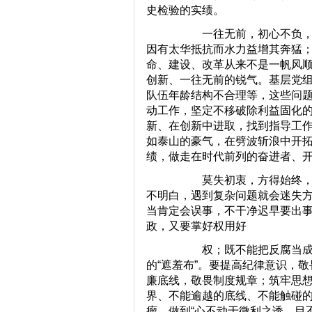
史检验的实绩。
一往无前，初心不负，始终
因有太华抵抗而水力益增其奔猛；
命、建设、改革从来不是一帆风
创新、一往无前的锐气。基层党
队伍年龄结构不合理等，这些问
动工作，坚定不移破除利益固化
新、在创新中进取，找到指导工作
如泰山的豪气，在劈波斩浪中开
绩，做走在时代前列的奋进者、
莫失初衷，方得始终，始
不明白，遇到复杂问题就会迷失
当肯定会误事，不干净迟早要出
政，又要掌好权用好
权；既不能把反腐当成不
的“遮羞布”。要提高纪律意识，
廉底线，敬畏制度规章；筑牢思
界、不能逾越的底线、不能触碰
瘤，做到“心不动于微利之诱，目