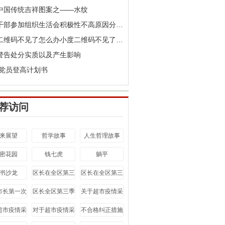
中国传统吉祥图案之——水纹
党员干部参加组织生活会积极性不高原因分析及整改措施
小度二维码不见了怎么办小度二维码不见了在哪找
警告处分实质以及产生影响
20党员登高计划书
荐访问
来展望
哲学故事
人生哲理故事
密花园
钱七虎
躺平
书沙龙
区长在全区第三
区长在全区第三
季度全体会议上
季度全体会议上
市长第一次
区长全区第三季
关于超市疫情采
的讲话心得
的讲话
府党组（扩
度全体会议上讲
访稿件
超市疫情采
对于超市疫情采
不合格纠正措施
会议上讲话
话
访稿
访稿
报告