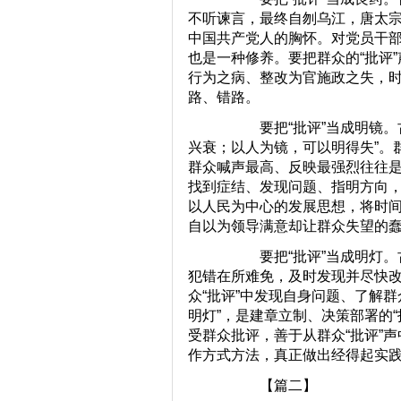
不听谏言，最终自刎乌江，唐太
中国共产党人的胸怀。对党员干
也是一种修养。要把群众的“批评
行为之病、整改为官施政之失，
路、错路。
要把“批评”当成明镜。古
兴衰；以人为镜，可以明得失”。
群众喊声最高、反映最强烈往往是
找到症结、发现问题、指明方向
以人民为中心的发展思想，将时
自以为领导满意却让群众失望的
要把“批评”当成明灯。古
犯错在所难免，及时发现并尽快
众“批评”中发现自身问题、了解群
明灯”，是建章立制、决策部署的“
受群众批评，善于从群众“批评”
作方式方法，真正做出经得起实
【篇二】