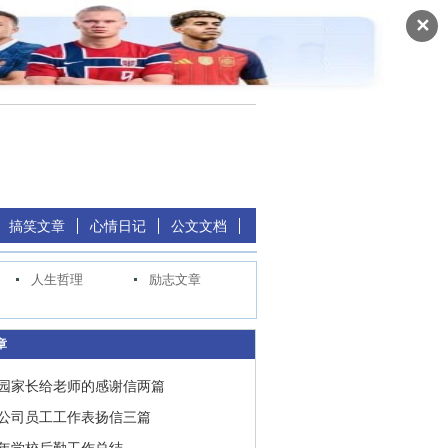
✕
搞笑文章
心情日记
公文文档
人生哲理
励志文章
章
园家长给老师的感谢信两篇
公司员工工作表扬信三篇