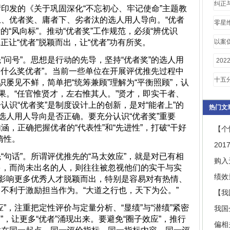
纠正
的《关于巩固深化“不忘初心、牢记使命”主题教
、优者奖、庸者下、劣者汰的选人用人导向。“优者
零星
的“风向标”。推动“优者奖”工作规范，必须“辨优识
同模
正让“优者”脱颖而出，让“优者”功有所奖。
以案
析
号”。思想是行动的先导，坚持“优者奖”的选人用
20
“为什么奖优者”。当前一些单位在开展评优推先过程中
存问
十五
识屡见不鲜，简单把“统筹兼顾”理解为“平衡照顾”，认
效果。“任官惟贤才，左右惟其人。”贤才，即实干者、
员登
认识“优者奖”是制度设计上的创新，是对“能者上”的
热门文
选人用人导向是否正确。要充分认识“优者奖”重要
，正确把握优者的“代表性”和“先进性”，打破“干好
【个
惰性。
20
话”。所谓评优推先的“马太效应”，就是对已有相
购入
多，而尚未出名的人，则往往被忽视他们的实干与实
绩效
会影响更多优秀人才脱颖而出，特别是容易对有热情、
不利于激励担当作为。“大道之行也，天下为公。”
【我
注重把定性评价与定量分析、“显绩”与“潜绩”紧密
我国
”，让更多“优者”涌现出来。要避免“圈子效应”，推行
偏相