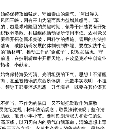
保持攻如猛虎、守如泰山的豪气。“河出潼关，
风回三峡，因有巫山为隔而风力益增其怒号。”革
顺的，越是艰难险阻的关键时期，领导干部越要有开拓
组织软弱涣散、村级组织活动场所使用率低、农村党员
题要靠开拓创新求突破，用科学的措施、管用的方法推
的藩篱、破除妨碍发展的体制机制弊端。要在实践中创
的“活材料”、推动工作的“金点子”，以攻如猛虎、守
拓前进，在披荆斩棘中开辟天地，在攻坚克难中创造业
开拓者、奉献者。
终保持海晏河清、光明坦荡的正气。思想上不清醒
方向，甚至被错误的东西所俘虏。无数事实表明，不担
事。领导干部要淬炼思想，升华境界，既要在其位谋其
担当、不作为的借口，又不能把勤政作为腐败
敬畏党纪党规；树牢法治观念，敬畏法律法规；坚守清
想防线，敬畏小事小节。要时刻划清权力和责任的边
的高压线，以刀刃向内的勇气自我革命，清除思想上毒
不眩于五色之惑”，永葆共产党人的蓬勃朝气、昂扬锐