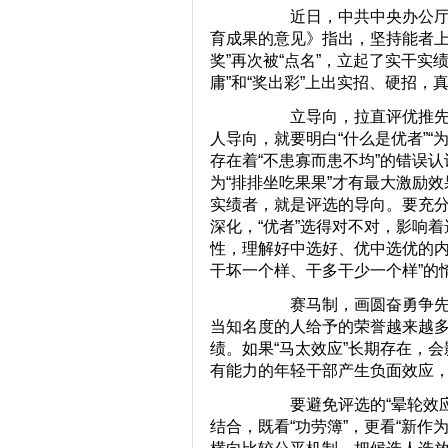
近日，中共中央办公厅印发
育成果的意见》指出，坚持能者上
奖”再次被“点名”，立起了实干实绩
庸”和“奖出彩”上出实招、硬招，真
立导向，拉直评优推先“问
人导向，就要明白“什么是优者”
存在着“不患寡而患不均”的错误认
为“排排坐吃果果”才有最大激励
实绩者，就是评选的导向。要充分
深化，“优者”选得对不对，影响着
性，理解好中选好、优中选优的内涵
干坏一个样、干多干少一个样”的
赛马制，画圆奋勇争先“句
当知名度的人给予的荣誉越来越
绩。如果“马太效应”长期存在，
有能力的年轻干部产生负面效应，
要避免评选的“晕轮效应”，
结合，既看“功劳簿”，更看“新作为