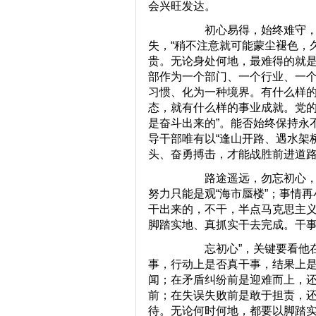
会兴旺发达。
初心易得，始终难守，始
失，“稍不注意就可能蒙尘褪色，
贵。无论身处何地，最难得的就
部作为一个部门、一个行业、一
习惯、化为一种境界。有什么样的
态，就有什么样的事业成就。党的
是奋斗出来的”。能否始终保持永
导干部唯有以“逢山开路、遇水架桥
头、奋勇搏击，才能战胜前进道
路途遥远，勿忘初心，始
努力只能是观“海市蜃楼”；事情
干出来的，不干，半点马克思主义
脚踏实地、真抓实干去完成。干事
忘初心”，关键要看他在新
事，行动上是否真干事，结果上
闻；在矛盾纠纷前是迎难而上，
前；在失误失败前是敢于担责，
待。无论何时何地，都要以脚踏