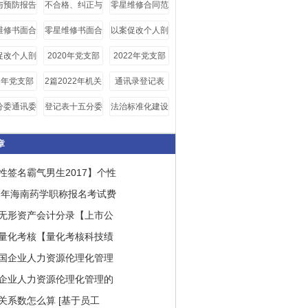
与预防报告
不合格、纠正与
零星维修合同范
预防报告
本
维修书面合
零星维修书面合
以案促改个人剖
板五篇范文
同范文2020例
析材料四篇
促改个人剖
2020年党支部
2022年党支部
文
材料4篇
存在问题和整改
存在问题整改清
22年党支部
2篇2022年机关
通讯录登记表
清单
单6篇
题整改清单
党组织开展贯彻
分委通讯委
登记表十五分委
法治标准化建设
落实中央八项规
记表doc
通讯委员登记表
定精神回头看自
doc
章
查报告
性签名霸气男生2017】个性
17年海南药学职称报名考试费
无形资产会计分录【上市公
量化考核【量化考核科技绩
国企业人力资源伦理化管理
企业人力资源伦理化管理的
关系数怎么算 [基于员工