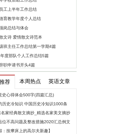
年学校后勤工作总结
员工上半年工作总结
德育教学年度个人总结
顶岗总结与体会
散文诗 爱情散文诗范本
级班主任工作总结第一学期4篇
22年度部队个人工作总结5篇
辞职申请书开头4篇
本周热点
英语文章
推荐
党史心得体会500字(四篇汇总)
的历史冷知识 中国历史冷知识1000条
0篇名家经典散文摘抄_精选名家美文摘抄
站位不高问题及整改措施2020汇总例文
假：按摩床上的高尔夫新趣】