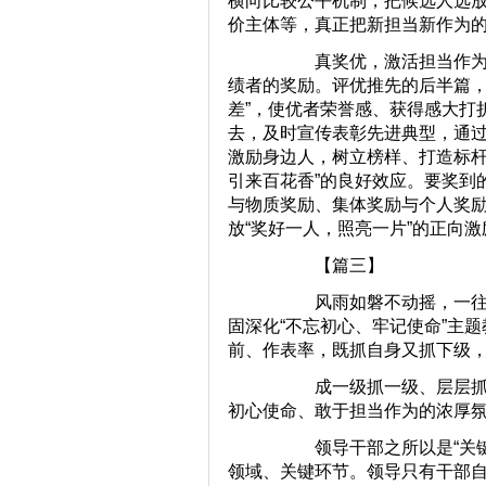
横向比较公平机制，把候选人选
价主体等，真正把新担当新作为的“
真奖优，激活担当作为“感
绩者的奖励。评优推先的后半篇，
差”，使优者荣誉感、获得感大打折
去，及时宣传表彰先进典型，通过
激励身边人，树立榜样、打造标杆
引来百花香”的良好效应。要奖到
与物质奖励、集体奖励与个人奖
放“奖好一人，照亮一片”的正向
【篇三】
风雨如磐不动摇，一往无
固深化“不忘初心、牢记使命”主
前、作表率，既抓自身又抓下级
成一级抓一级、层层抓落
初心使命、敢于担当作为的浓厚
领导干部之所以是“关键少
领域、关键环节。领导只有干部