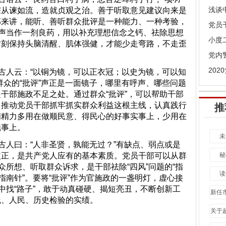
浅谈
宗从谏如流，造就贞观之治。善于听取意见建议向来是
部来讲，能听、善听群众批评是一种能力、一种考验，
”声当作一剂良药，用以补充理想信念之钙、祛除思想
时刻保持头脑清醒、肌体强健，才能少走弯路，不走歪
党内
20
人云：“以铜为镜，可以正衣冠；以史为镜，可以知
群众的“批评”声正是一面镜子，哪里有呼声、哪些问题
干部施政不足之处。通过群众“批评”，可以帮助干部
，推动党员干部抓牢抓实群众利益这根主线，认真践行
推
间精力多用在做顺民意、得民心的好事实事上，少用在
蠢事上。
未
人曰：“人非圣贤，孰能无过？”有缺点、弱点或是
改正，是共产党人应有的基本素质。党员干部可以从群
秘
众所想、听取群众诉求，是干部祛除“四风”问题的“指
读
指南针”。要将“批评”作为官施政的一盏明灯，虚心接
声中找“路子”，敢于动真碰硬、揭短亮丑，不断创新工
新任
践、人民、历史检验的实绩。
市政
关于
大）