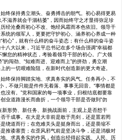
终保持勇立潮头、奋勇搏击的朝气。初心易得更易
久不滋养就会干涸枯萎”，因而始终守之才显得弥足珍
是历经沧桑而初心不改、饱经风霜而本色依旧。领导干
个系统的领军人，更要把守护初心、涵养初心养成一种
“初心”，就有什么样的奋斗姿态；有什么样的奋斗姿
十八大以来，习近平总书记在多个场合强调“幸福都
不懈怠的精神状态，考验着领导干部的初心。广大领
”的闯劲、“知难而进、迎难而上”的拼劲，勇立潮
路上的一切艰难险阻，在新时代创造新的更大奇迹。
终保持脚踏实地、求真务实的风气。任务再小，不
再小，不做只能是件件无着落、事事无回音。“事情都是
也没有。”党和国家的每一项事业，归根结底都要靠
创业道路漫长而曲折，一个领导干部是否做到“勿
形势、新任务、新挑战面前，主观上是否想干
是否干成事。在大是大非前是敢于亮剑，还是置若罔
还是绕道而行；在危难关头是挺身而出，还是畏缩不
还是推诿塞责；在歪风邪气前是坚决斗争，还是消极对
实地、求真务实的作风，创造出经得起实践、人民、历