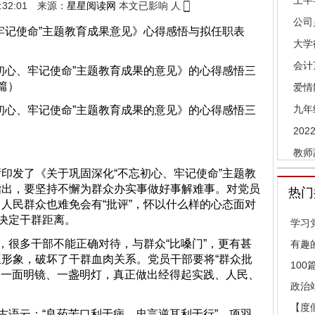
上半
7:32:01 来源：
星星阅读网
本文已影响
人
公司
牢记使命”主题教育成果意见》心得感悟与拟任职表
大学
会计
、牢记使命”主题教育成果的意见》的心得感悟三
篇）
爱情
九年
、牢记使命”主题教育成果的意见》的心得感悟三
20
教师
了《关于巩固深化“不忘初心、牢记使命”主题教
指出，要坚持不懈为群众办实事做好事解难事。对党员
热门
人民群众也难免会有“批评”，怀以什么样的心态面对
、决定干群距离。
学习
很多干部不能正确对待，与群众“比嗓门”，更有甚
有趣
形象，破坏了干群血肉关系。党员干部要将“群众批
10
药、一面明镜、一盏明灯，真正做出经得起实践、人民、
政治
【度
语云：“良药苦口利于病，忠言逆耳利于行”。项羽