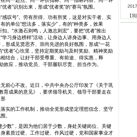
放在同一起点、同一评价指标、同一指标内容、同一评
20
优者”识别出来，形成“优者奖”的“赛马”氛围。
【我
叹号”。劳有所得、功有所奖，这是对实干者、实
有的单位“想法多，落实少”，有的“种类多，效果
扣。“水激石则鸣，人激志则宏”，要把“优者”推出
“学习身边榜样”活动，让身边人讲身边事、用身边人
，形成见贤思齐、崇尚先进的良好氛围，形成“一花
的“优者”心坎里，坚持定期奖励与及时奖励、精神奖励
励相结合，让好干部受尊重、有前途、得实惠，释
激励效应，推动党员、干部履职尽责、担当作为。
前心不改。近日，中共中央办公厅印发了《关于巩
题教育成果的意见》，要求领导机关、领导干部要走在
，形
实的工作机制，推动全党形成坚定理想信念、坚守
氛围。
数”，是因为他们居于少数，身处关键岗位、关键
自身素质过硬、工作过硬、作风过硬，党和国家事业才