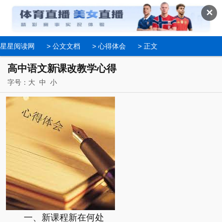
✕
星星阅读网
>
公文文档
>
心得体会
> 正文
高中语文新课改教学心得
字号：
大
中
小
一、新课程新在何处