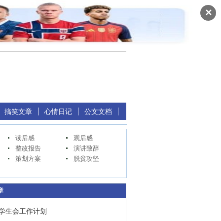
✕
搞笑文章
心情日记
公文文档
读后感
观后感
整改报告
演讲致辞
策划方案
脱贫攻坚
章
学生会工作计划