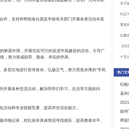
乐活动，为广大同学提供创新的实践舞台，培养广大同学积
市政
关于
大）
纠正
合作，支持和帮助各社团及学校有关部门开展各类活动丰富
零星
同模
以案
析
20
桥梁作用，开展切实可行的促进学风建设的活动，引导广
存问
绩，努力形成刻苦、勤奋、求实的学风
十五
员登
、多层次地进行宣传发动，弘扬正气，努力营造浓厚的“学风
热门文
纪检
的开展各种交流活动，解决同学们学习，生活等方面的问
县科
​2
化活动和专业技能竞赛，提高学生综合能力 。
​如
师徒
做详细记录，对比各班具体情况寻找差距，提高整体水平。