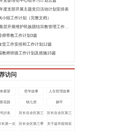
22年党委理论中心组学习计划五篇
22年度支部开展主题党日活动计划安排表
病小组工作计划（完整文档）
2022基层开展维护民族团结宗教管理工作计划三篇
导师带教工作计划3篇
食堂工作安排和工作计划12篇
园教师班级工作计划及措施15篇
荐访问
来展望
哲学故事
人生哲理故事
密花园
钱七虎
躺平
书沙龙
区长在全区第三
区长在全区第三
季度全体会议上
季度全体会议上
市长第一次
区长全区第三季
关于超市疫情采
的讲话心得
的讲话