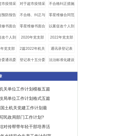
府党组（扩
度全体会议上讲
访稿件
超市疫情采
对于超市疫情采
不合格纠正措施
会议上讲话
话
访稿
访稿
报告
与预防报告
不合格、纠正与
零星维修合同范
预防报告
本
维修书面合
零星维修书面合
以案促改个人剖
板五篇范文
同范文2020例
析材料四篇
促改个人剖
2020年党支部
2022年党支部
文
材料4篇
存在问题和整改
存在问题整改清
22年党支部
2篇2022年机关
通讯录登记表
清单
单6篇
题整改清单
党组织开展贯彻
分委通讯委
登记表十五分委
法治标准化建设
落实中央八项规
记表doc
通讯委员登记表
定精神回头看自
doc
章
查报告
机关单位工作计划模板五篇
技局单位工作计划格式五篇
021国土机关党建工作计划最
何写民政局部门工作计划?
结对传帮带年轻干部培养活