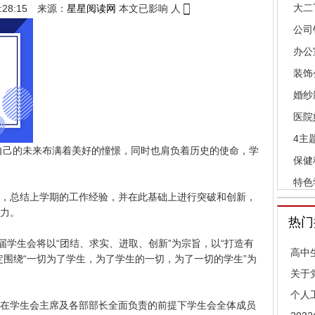
大二
5:28:15 来源：
星星阅读网
本文已影响
人
公司
办公
装饰
婚纱
医院
4主
自己的未来布满着美好的憧憬，同时也肩负着历史的使命，学
保健
特色
总结上学期的工作经验，并在此基础上进行突破和创新，
力。
热门
届学生会将以“团结、求实、进取、创新”为宗旨，以“打造有
高中
定围绕“一切为了学生，为了学生的一切，为了一切的学生”为
关于
个人
学生会主席及各部部长全面负责的前提下学生会全体成员