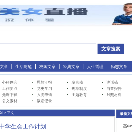
文章
生活随笔
校园文章
经典文章
人生哲理
励志文章
心得体会
思想汇报
发言稿
讲话稿
工作要点
党史学习
规章制度
自查报告
党课下载
入党申请
主题教育
对照材料
公文素材
谈话记录
划
> 正文
最新文
中学生会工作计划
高中