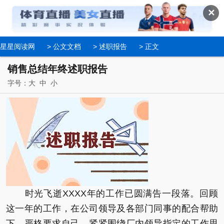
✕
星星阅读网
>
公文文档
>
述职报告
> 正文
销售总结年终述职报告
字号：
大
中
小
时光飞逝XXXX年的工作已圆满告一段落。回顾
这一年的工作，在公司领导及各部门同事的配合帮助
下，严格要求自己，紧紧围绕厂内领导指定的工作思