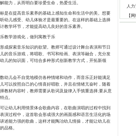
解能力，从而明白要珍爱生命，热爱生活。
人力
标是在提高音乐素养的基础上感知生命和生活中的美。想要
【网
听幼儿感受、幼儿体验才是最重要的。在这样的基础上选择
计教学环节，才能提高幼儿良好的音乐素养。
乐教学游戏化，做到寓教于乐
形成探索音乐知识的欲望。教师可通过设计舞台表演和节日
儿的音乐游戏，将唱歌、书写和绘画、表演等融合，充分发
幼儿的知识面，可结合多种形式创新教学方式，开拓新领
数幼儿会不自觉地模仿各种情绪和动作，而音乐正好能满足
儿可以按照自己的心情喜好唱歌，并且在情绪亢奋时，随着
择教材内容时，教师需要从歌词及旋律入手慎重选择;要从意
特点。
可让幼儿利用情景体会歌曲内容，在歌曲演唱的过程中找到
表演过程中，这首歌会形成强大的画面感和语言生活化的场
讲述能力强的歌曲，这样才能陶冶幼儿情操，才能让幼儿在
的品格。