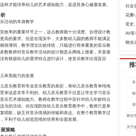
这样才能培养幼儿的艺术感知能力，促进其身心健康发展。
社会
分析
乐活动的本身教学
堂效率的重要环节之一，这点教师都十分清楚。合理设计教
AV
更高的要求。但是在现实中，大多数幼儿园的教师不能满足
物业
都很薄弱，教学理念比较传统，只能进行简单重复的音乐教
多数教师对音乐教学活动的设计都是从网络上搜索，并直接
没有根据幼儿的需求特点进行设计，使音乐教学出现盲目
推
儿审美能力的发展
未
儿音乐教育和专业音乐教育的差距，将幼儿音乐教育单纯地
育来说是非常不利的。幼儿音乐教育不仅是让学生学习音乐
秘
音乐艺术感知能力。教师在教学过程中应针对幼儿年龄特点
读
适当的活动。但在现阶段幼儿音乐教育教学中，教师只是单
复唱歌，缺乏对音乐情感的传输和表达。在整个教育教学过
新任
，不利于幼儿创造思维的培养和全面发展。
市政
关于
开展策略
大）