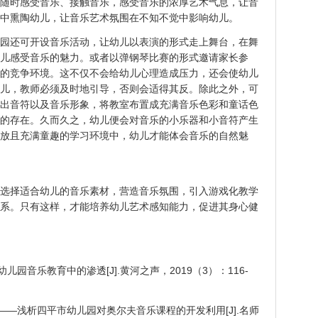
随时感受音乐、接触音乐，感受音乐的浓厚艺术气息，让音
中熏陶幼儿，让音乐艺术氛围在不知不觉中影响幼儿。
园还可开设音乐活动，让幼儿以表演的形式走上舞台，在舞
儿感受音乐的魅力。或者以弹钢琴比赛的形式邀请家长参
的竞争环境。这不仅不会给幼儿心理造成压力，还会使幼儿
儿，教师必须及时地引导，否则会适得其反。除此之外，可
出音符以及音乐形象，将教室布置成充满音乐色彩和童话色
的存在。久而久之，幼儿便会对音乐的小乐器和小音符产生
放且充满童趣的学习环境中，幼儿才能体会音乐的自然魅
选择适合幼儿的音乐素材，营造音乐氛围，引入游戏化教学
系。只有这样，才能培养幼儿艺术感知能力，促进其身心健
幼儿园音乐教育中的渗透[J].黄河之声，2019（3）：116-
乐——浅析四平市幼儿园对奥尔夫音乐课程的开发利用[J].名师