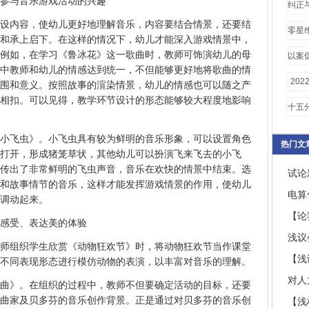
儿参与音乐游戏活动的兴趣
纠正
设内容，使幼儿更好地理解音乐，内容要结合情景，还要结
零星
和承上启下。在这样的情况下，幼儿才能深入游戏情景中，
同模
例如，在学习《鲁冰花》这一歌曲时，教师可饰演幼儿的母
以案
中教师和幼儿的情感达到统一，不但能够更好地将歌曲的情
析
20
围和意义。按照故事的渲染情景，幼儿的情感也可以随之产
相扣。可以见得，教学环节设计的形态能够较大程度地影响
存问
十五
员登
小飞虫》。小飞虫具有较为鲜明的音乐形象，可以设置角色
热门文
打开，形成猪笼草状，其他幼儿可以扮演飞来飞去的小飞
传出了非常鲜明的飞虫声音，音乐在欢快的情景中结束。选
试论
和故事情节的音乐，这样才能发挥游戏情景的作用，使幼儿
电算
调动起来。
【论
感受、表达美的体验
浅议
师组织学生欣赏《动物狂欢节》时，将动物狂欢节当作课堂
【浅
不同表现形态进行模仿动物的表演，以丰富对音乐的理解。
对人
曲》。在组织的过程中，教师不但要确定活动的目标，还要
曲家及贝多芬的音乐创作背景。正是通过对贝多芬的音乐创
【浅