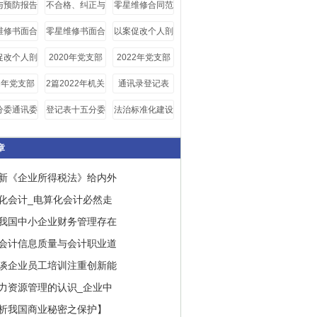
与预防报告
不合格、纠正与
零星维修合同范
预防报告
本
维修书面合
零星维修书面合
以案促改个人剖
板五篇范文
同范文2020例
析材料四篇
促改个人剖
2020年党支部
2022年党支部
文
材料4篇
存在问题和整改
存在问题整改清
22年党支部
2篇2022年机关
通讯录登记表
清单
单6篇
题整改清单
党组织开展贯彻
分委通讯委
登记表十五分委
法治标准化建设
落实中央八项规
记表doc
通讯委员登记表
定精神回头看自
doc
章
查报告
新《企业所得税法》给内外
化会计_电算化会计必然走
我国中小企业财务管理存在
会计信息质量与会计职业道
谈企业员工培训注重创新能
力资源管理的认识_企业中
析我国商业秘密之保护】