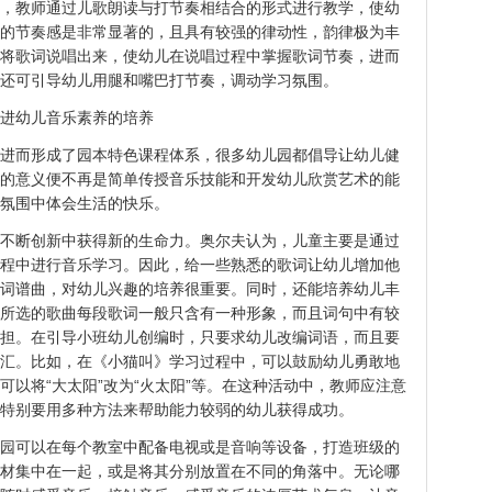
，教师通过儿歌朗读与打节奏相结合的形式进行教学，使幼
的节奏感是非常显著的，且具有较强的律动性，韵律极为丰
将歌词说唱出来，使幼儿在说唱过程中掌握歌词节奏，进而
还可引导幼儿用腿和嘴巴打节奏，调动学习氛围。
进幼儿音乐素养的培养
进而形成了园本特色课程体系，很多幼儿园都倡导让幼儿健
的意义便不再是简单传授音乐技能和开发幼儿欣赏艺术的能
氛围中体会生活的快乐。
不断创新中获得新的生命力。奥尔夫认为，儿童主要是通过
程中进行音乐学习。因此，给一些熟悉的歌词让幼儿增加他
词谱曲，对幼儿兴趣的培养很重要。同时，还能培养幼儿丰
所选的歌曲每段歌词一般只含有一种形象，而且词句中有较
担。在引导小班幼儿创编时，只要求幼儿改编词语，而且要
汇。比如，在《小猫叫》学习过程中，可以鼓励幼儿勇敢地
以将“大太阳”改为“火太阳”等。在这种活动中，教师应注意
特别要用多种方法来帮助能力较弱的幼儿获得成功。
园可以在每个教室中配备电视或是音响等设备，打造班级的
材集中在一起，或是将其分别放置在不同的角落中。无论哪