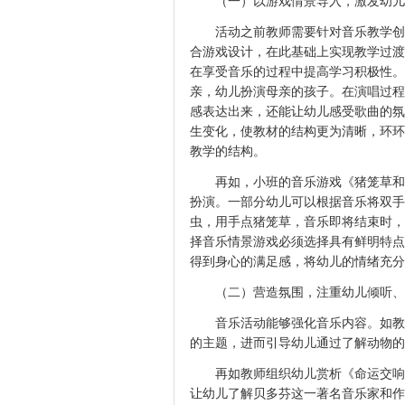
（一）以游戏情景导入，激发幼
活动之前教师需要针对音乐教学创
合游戏设计，在此基础上实现教学过渡
在享受音乐的过程中提高学习积极性。
亲，幼儿扮演母亲的孩子。在演唱过程
感表达出来，还能让幼儿感受歌曲的氛
生变化，使教材的结构更为清晰，环环
教学的结构。
再如，小班的音乐游戏《猪笼草和
扮演。一部分幼儿可以根据音乐将双手
虫，用手点猪笼草，音乐即将结束时，
择音乐情景游戏必须选择具有鲜明特点
得到身心的满足感，将幼儿的情绪充分
（二）营造氛围，注重幼儿倾听、
音乐活动能够强化音乐内容。如教
的主题，进而引导幼儿通过了解动物的
再如教师组织幼儿赏析《命运交响
让幼儿了解贝多芬这一著名音乐家和作