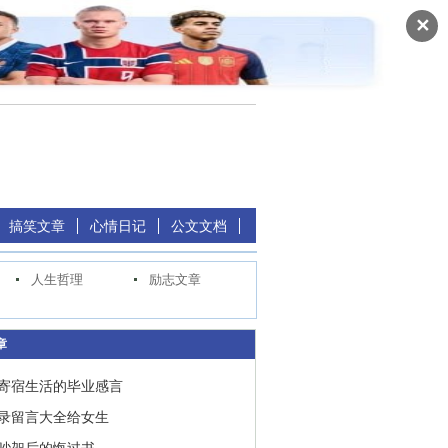
✕
搞笑文章
心情日记
公文文档
人生哲理
励志文章
章
寄宿生活的毕业感言
录留言大全给女生