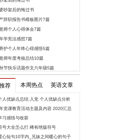
吵架后的悔过书
婆吵架后的悔过书
产辞职报告书模板图片7篇
老师个人心得体会7篇
年学宪法感想7篇
养护个人年终心得感悟5篇
老师年度考核总结10篇
秋节快乐话题作文六年级5篇
本周热点
英语文章
推荐
个人优缺点总结:入党 个人优缺点分析
0年党课教育活动主题及内容 2020汇总
学习感悟与收获
符号大全怎么打:稀有绝版符号
暖心短句10字内_兄妹之间暖心的句子