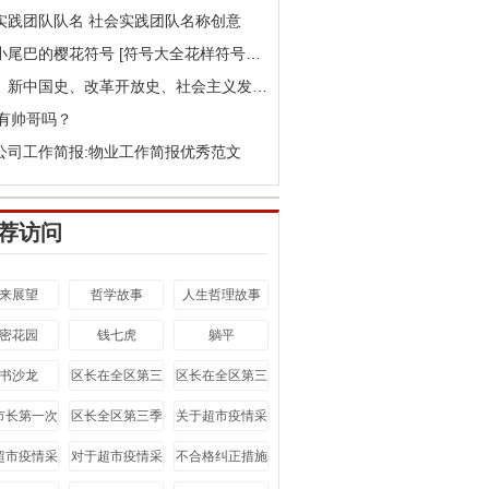
实践团队队名 社会实践团队名称创意
花瓣小尾巴的樱花符号 [符号大全花样符号花瓣]
党史、新中国史、改革开放史、社会主义发展史学习心得
里有帅哥吗？
公司工作简报:物业工作简报优秀范文
荐访问
来展望
哲学故事
人生哲理故事
密花园
钱七虎
躺平
书沙龙
区长在全区第三
区长在全区第三
季度全体会议上
季度全体会议上
市长第一次
区长全区第三季
关于超市疫情采
的讲话心得
的讲话
府党组（扩
度全体会议上讲
访稿件
超市疫情采
对于超市疫情采
不合格纠正措施
会议上讲话
话
访稿
访稿
报告