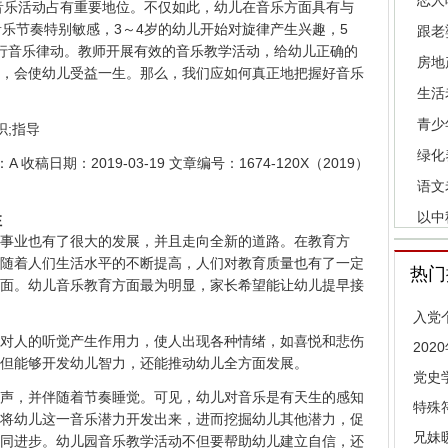
恋人
音乐活动占有重要地位。不仅如此，幼儿在音乐方面具有与
音乐节奏特别敏感，3～4岁的幼儿开始对旋律产生兴趣，5
跟老
行音乐律动。教师开展有效的音乐教学活动，给幼儿正确的
房地
，会使幼儿受益一生。那么，我们应如何真正地把握好音乐
生活
青少
织;指导
绿化
 收稿日期：2019-03-19 文章编号：1674-120X（2019）
语文
以中
性
事业也有了很大的发展，并且走向全新的道路。在教育方
随着人们生活水平的不断提高，人们对教育质量也有了一定
热门
面。幼儿音乐教育方面最为明显，家长希望能让幼儿提早接
入党
对人的听觉产生作用力，使人出现各种情绪，如喜悦和悲伤
202
但能够开发幼儿智力，还能推动幼儿全方面发展。
党史
声，并伴随着节奏睡觉。可见，幼儿对音乐是有天生的感知
特殊
将幼儿这一音乐潜力开发出来，进而挖掘幼儿其他潜力，促
兄妹
同进步。幼儿园音乐教学活动不但要帮助幼儿建立自信，还