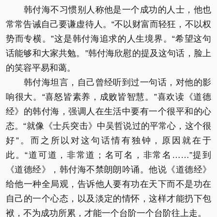
韩付海不习惯别人称他是一个成功的人士，他也
常常告诫自己要谦虚待人。“不以财富而轻狂，不以权
势而专横。”这是韩付海追求的人生境界。“希望这句
话能够和大家共勉。”韩付海欣慰的提及这句话，脸上
的笑容平易和蔼。
韩付海坦言，自己曾经听到过一句话，对他的影
响很大。“喜怒皆素养，成败皆智慧。”喜欢读《道德
经》的韩付海，强调人在生活中要有一个很平和的心
态。“就像《士兵突击》中吴哲说过的平常心，这个很
好”。而之所以对这句话情有独钟，原因就在于
此。“道可道，非常道；名可名，非常名……”提到
《道德经》，韩付海不禁朗朗吟诵。他说《道德经》
给他一种全局观，告诉他人要有功在天下而不是功在
自己的一个心态，以及淡定的情怀，这样才能扔下包
袱，不为成功所累，才能一个台阶一个台阶往上走。