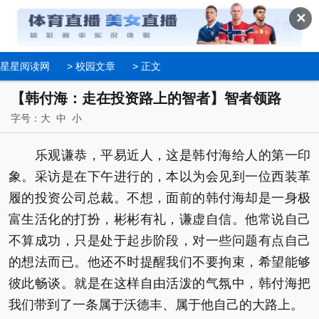
✕
星星阅读网
>
校园文章
> 正文
【韩付海：走在投资路上的智者】智者领路
字号：
大
中
小
乐观谦恭，平易近人，这是韩付海给人的第一印
象。采访是在下午进行的，本以为会见到一位西装革
履的投资公司总裁。不想，面前的韩付海却是一身极
富生活化的打扮，彬彬有礼，谦虚自信。他常说自己
不算成功，只是处于起步阶段，对一些问题有点自己
的想法而已。他还不时提醒我们不要拘束，希望能够
彼此畅谈。就是在这样自由活泼的气氛中，韩付海把
我们带到了一条属于沃德丰、属于他自己的大路上。