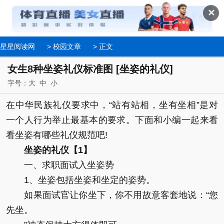
✕
星星阅读网
>
校园文章
> 正文
女生8种坐姿礼仪标准图 [坐姿的礼仪]
字号：
大
中
小
在中华民族礼仪要求中，“站有站相，坐有坐相”是对
一个人行为举止最基本的要求。下面和小编一起来看
看坐姿有哪些礼仪规范吧!
坐姿的礼仪【1】
一、求职面试入坐姿势
1、坐姿包括坐姿和坐定的姿势。
如果面试官让你坐下，你不用故意客套地说：“您
先坐。