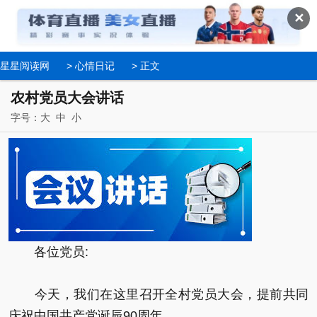
✕
星星阅读网
>
心情日记
> 正文
农村党员大会讲话
字号：
大
中
小
各位党员:
今天，我们在这里召开全村党员大会，提前共同
庆祝中国共产党诞辰90周年。